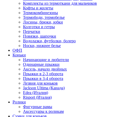
Комплекты из термоткани для мальчиков
Кофты и жилеты
Термокомбинезоны
Термободи, термобелье
Лосины, брюки, юбки
Колготки и гетры
Перчатки
Повязки, шапочки
Водолазки, футболки, болеро
Носки, нижнее белье
ОФП
Коньки
Начинающие и любители
Одинарные прыжки
Аксель, начало двойных
Прыжки в 2-3 оборота
Прыжки в 3-4 оборота
Лезвия для коньков
Jackson Ultima (Канада)
Edea (Италия)
Risport (Италия)
Ролики
Фигурные рамы
Аксессуары к роликам
Сумки для коньков