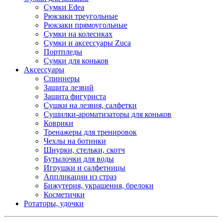
Сумки Edea
Рюкзаки треугольные
Рюкзаки прямоугольные
Сумки на колесиках
Сумки и аксессуары Zuca
Портпледы
Сумки для коньков
Аксессуары
Спиннеры
Защита лезвий
Защита фигуриста
Сушки на лезвия, салфетки
Сушилки-ароматизаторы для коньков
Коврики
Тренажеры для тренировок
Чехлы на ботинки
Шнурки, стельки, скотч
Бутылочки для воды
Игрушки и салфетницы
Аппликации из страз
Бижутерия, украшения, брелоки
Косметички
Ротаторы, удочки