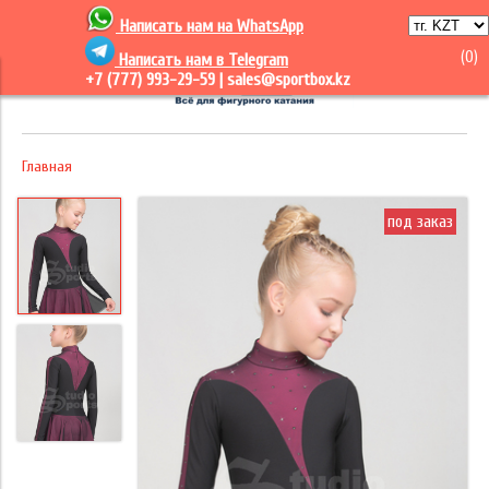
Написать нам на
WhatsApp
(
0
)
Написать нам в Telegram
+7 (777) 993-29-59 |
sales@sportbox.kz
Главная
под заказ