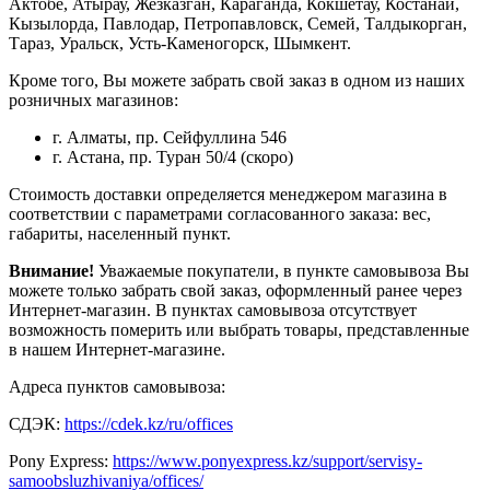
Актобе, Атырау, Жезказган, Караганда, Кокшетау, Костанай,
Кызылорда, Павлодар, Петропавловск, Семей, Талдыкорган,
Тараз, Уральск, Усть-Каменогорск, Шымкент.
Кроме того, Вы можете забрать свой заказ в одном из наших
розничных магазинов:
г. Алматы, пр. Сейфуллина 546
г. Астана, пр. Туран 50/4 (скоро)
Стоимость доставки определяется менеджером магазина в
соответствии с параметрами согласованного заказа: вес,
габариты, населенный пункт.
Внимание!
Уважаемые покупатели, в пункте самовывоза Вы
можете только забрать свой заказ, оформленный ранее через
Интернет-магазин. В пунктах самовывоза отсутствует
возможность померить или выбрать товары, представленные
в нашем Интернет-магазине.
Адреса пунктов самовывоза:
СДЭК:
https://cdek.kz/ru/offices
Pony Express:
https://www.ponyexpress.kz/support/servisy-
samoobsluzhivaniya/offices/