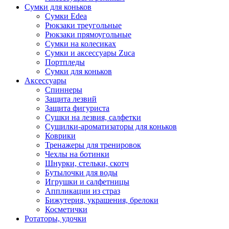
Сумки для коньков
Сумки Edea
Рюкзаки треугольные
Рюкзаки прямоугольные
Сумки на колесиках
Сумки и аксессуары Zuca
Портпледы
Сумки для коньков
Аксессуары
Спиннеры
Защита лезвий
Защита фигуриста
Сушки на лезвия, салфетки
Сушилки-ароматизаторы для коньков
Коврики
Тренажеры для тренировок
Чехлы на ботинки
Шнурки, стельки, скотч
Бутылочки для воды
Игрушки и салфетницы
Аппликации из страз
Бижутерия, украшения, брелоки
Косметички
Ротаторы, удочки