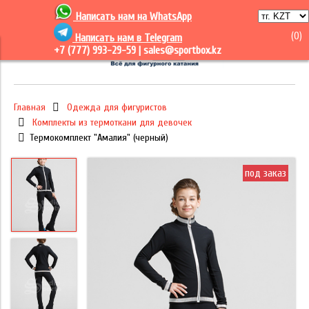
Написать нам на
WhatsApp
(
0
)
Написать нам в Telegram
+7 (777) 993-29-59 |
sales@sportbox.kz
Главная
Одежда для фигуристов
Комплекты из термоткани для девочек
Термокомплект "Амалия" (черный)
под заказ