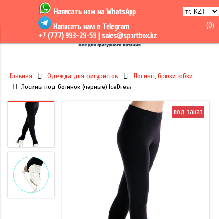
Написать нам на
WhatsApp
(
0
)
Написать нам в Telegram
+7 (777) 993-29-59 |
sales@sportbox.kz
Главная
Одежда для фигуристов
Лосины, брюки, юбки
Лосины под ботинок (черные) IceDress
под заказ