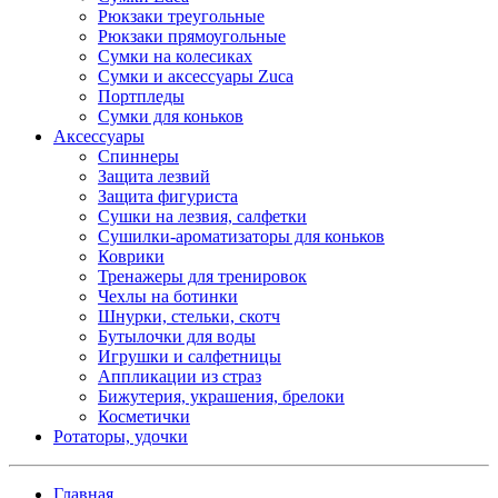
Рюкзаки треугольные
Рюкзаки прямоугольные
Сумки на колесиках
Сумки и аксессуары Zuca
Портпледы
Сумки для коньков
Аксессуары
Спиннеры
Защита лезвий
Защита фигуриста
Сушки на лезвия, салфетки
Сушилки-ароматизаторы для коньков
Коврики
Тренажеры для тренировок
Чехлы на ботинки
Шнурки, стельки, скотч
Бутылочки для воды
Игрушки и салфетницы
Аппликации из страз
Бижутерия, украшения, брелоки
Косметички
Ротаторы, удочки
Главная