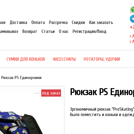
ная
Доставка
Оплата
Рассрочка
Скидки
Как заказать
+7
Самовывоз
Возврат
Статьи
О нас
Регистрация/Вход
г.
г.
СУМКИ ДЛЯ КОНЬКОВ
АКСЕССУАРЫ
РОТАТОРЫ, УДОЧКИ
Рюкзак PS Единорожки
Рюкзак PS Един
под заказ
Эргономичный рюкзак "ProSkating
было поместить и коньки и одеж