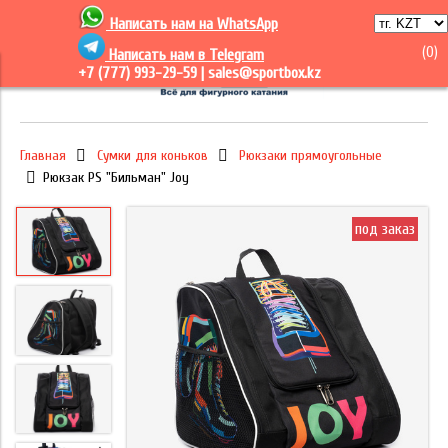
Написать нам на
WhatsApp
(
0
)
Написать нам в Telegram
+7 (777) 993-29-59 |
sales@sportbox.kz
Главная
Сумки для коньков
Рюкзаки прямоугольные
Рюкзак PS "Бильман" Joy
под заказ