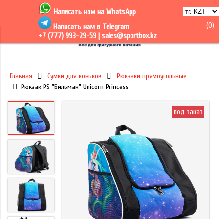
Написать нам на
WhatsApp
(
0
)
Написать нам в Telegram
+7 (777) 993-29-59 |
sales@sportbox.kz
Главная
Сумки для коньков
Рюкзаки прямоугольные
Рюкзак PS "Бильман" Unicorn Princess
под заказ