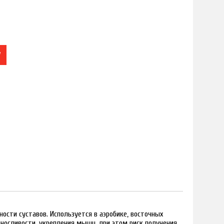
У
сти суставов. Используется в аэробике, восточных
выносливости, укрепления мышц, при этом риск получения