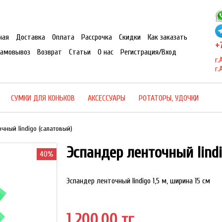
ная
Доставка
Оплата
Рассрочка
Скидки
Как заказать
+7
Самовывоз
Возврат
Статьи
О нас
Регистрация/Вход
г.
г.
СУМКИ ДЛЯ КОНЬКОВ
АКСЕССУАРЫ
РОТАТОРЫ, УДОЧКИ
чный Iindigo (салатовый)
Эспандер ленточный Iindi
40%
40%
Эспандер ленточный Iindigo 1,5 м, ширина 15 см
1 200.00 тг.