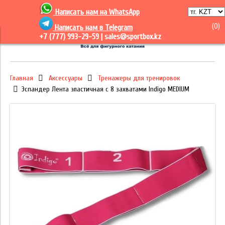
Написать нам на
WhatsApp
(
0
)
Написать нам в Telegram
+7 (777) 993-29-59 |
sales@sportbox.kz
Главная
Аксессуары
Тренажеры для тренировок
Эспандер Лента эластичная с 8 захватами Indigo MEDIUM