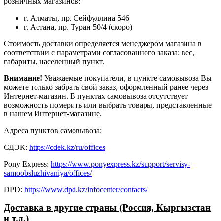
розничных магазинов:
г. Алматы, пр. Сейфуллина 546
г. Астана, пр. Туран 50/4 (скоро)
Стоимость доставки определяется менеджером магазина в
соответствии с параметрами согласованного заказа: вес,
габариты, населенный пункт.
Внимание!
Уважаемые покупатели, в пункте самовывоза Вы
можете только забрать свой заказ, оформленный ранее через
Интернет-магазин. В пунктах самовывоза отсутствует
возможность померить или выбрать товары, представленные
в нашем Интернет-магазине.
Адреса пунктов самовывоза:
СДЭК:
https://cdek.kz/ru/offices
Pony Express:
https://www.ponyexpress.kz/support/servisy-
samoobsluzhivaniya/offices/
DPD:
https://www.dpd.kz/infocenter/contacts/
Доставка в другие страны (Россия, Кыргызстан
и т.д.)