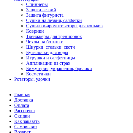
Спиннеры
Защита лезвий
Защита фигуриста
Сушки на лезвия, салфетки
Сушилки-ароматизаторы для коньков
Коврики
Тренажеры для тренировок
Чехлы на ботинки
Шнурки, стельки, скотч
Бутылочки для воды
Игрушки и салфетницы
Аппликации из страз
Бижутерия, украшения, брелоки
Косметички
Ротаторы, удочки
Главная
Доставка
Оплата
Рассрочка
Скидки
Как заказать
Самовывоз
Возврат