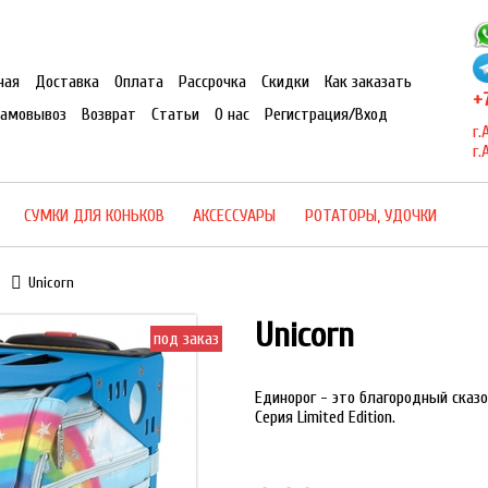
ная
Доставка
Оплата
Рассрочка
Скидки
Как заказать
+7
Самовывоз
Возврат
Статьи
О нас
Регистрация/Вход
г.
г.
СУМКИ ДЛЯ КОНЬКОВ
АКСЕССУАРЫ
РОТАТОРЫ, УДОЧКИ
Unicorn
Unicorn
под заказ
Единорог - это благородный сказ
Серия Limited Edition.