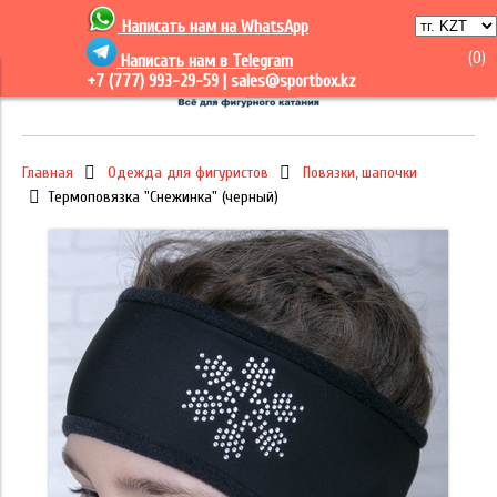
Написать нам на
WhatsApp
(
0
)
Написать нам в Telegram
+7 (777) 993-29-59 |
sales@sportbox.kz
Главная
Одежда для фигуристов
Повязки, шапочки
Термоповязка "Снежинка" (черный)