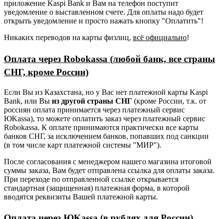
приложение Kaspi Bank и Вам на телефон поступит
уведомление о выставленном счете. Для оплаты надо будет
открыть уведомление и просто нажать кнопку "Оплатить"!
Никаких переводов на карты физлиц,
всё официально
!
Оплата через Robokassa (любой банк, все страны
СНГ, кроме России)
Если Вы из Казахстана, но у Вас нет платежной карты Kaspi
Bank, или Вы
из другой страны СНГ
(кроме России, т.к. от
россиян оплата принимается через платежный сервис
ЮKassa), то можете оплатить заказ через платежный сервис
Robokassa. К оплате принимаются практически все карты
банков СНГ, за исключением банков, попавших под санкции
(в том числе карт платежной системы "МИР").
После согласования с менеджером нашего магазина итоговой
суммы заказа, Вам будет отправлена ссылка для оплаты заказа.
При переходе по отправленной ссылке открывается
стандартная (защищенная) платежная форма, в которой
вводятся реквизиты Вашей платежной карты.
Оплата через ЮKassa (в рублях для России)