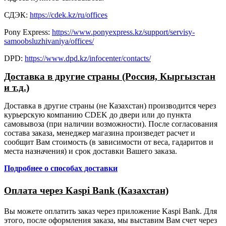
СДЭК:
https://cdek.kz/ru/offices
Pony Express:
https://www.ponyexpress.kz/support/servisy-
samoobsluzhivaniya/offices/
DPD:
https://www.dpd.kz/infocenter/contacts/
Доставка в другие страны (Россия, Кыргызстан
и т.д.)
Доставка в другие страны (не Казахстан) производится через
курьерскую компанию CDEK до двери или до пункта
самовывоза (при наличии возможности). После согласования
состава заказа, менеджер магазина произведет расчет и
сообщит Вам стоимость (в зависимости от веса, гадаритов и
места назначения) и срок доставки Вашего заказа.
Подробнее о способах доставки
Оплата через Kaspi Bank (Казахстан)
Вы можете оплатить заказ через приложение Kaspi Bank. Для
этого, после оформления заказа, мы выставим Вам счет через