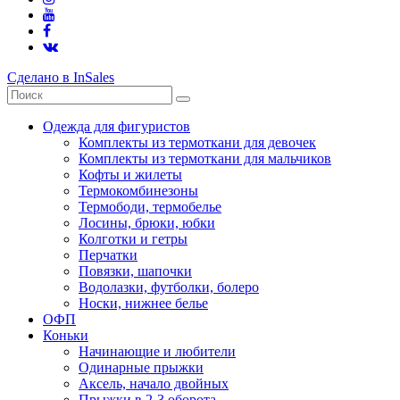
Сделано в InSales
Одежда для фигуристов
Комплекты из термоткани для девочек
Комплекты из термоткани для мальчиков
Кофты и жилеты
Термокомбинезоны
Термободи, термобелье
Лосины, брюки, юбки
Колготки и гетры
Перчатки
Повязки, шапочки
Водолазки, футболки, болеро
Носки, нижнее белье
ОФП
Коньки
Начинающие и любители
Одинарные прыжки
Аксель, начало двойных
Прыжки в 2-3 оборота