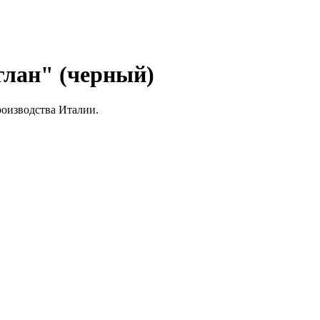
глан" (черный)
роизводства Италии.