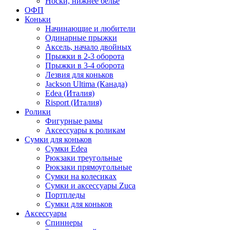
Носки, нижнее белье
ОФП
Коньки
Начинающие и любители
Одинарные прыжки
Аксель, начало двойных
Прыжки в 2-3 оборота
Прыжки в 3-4 оборота
Лезвия для коньков
Jackson Ultima (Канада)
Edea (Италия)
Risport (Италия)
Ролики
Фигурные рамы
Аксессуары к роликам
Сумки для коньков
Сумки Edea
Рюкзаки треугольные
Рюкзаки прямоугольные
Сумки на колесиках
Сумки и аксессуары Zuca
Портпледы
Сумки для коньков
Аксессуары
Спиннеры