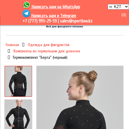
Написать нам на
WhatsApp
(
0
)
Написать нам в Telegram
+7 (777) 993-29-59 |
sales@sportbox.kz
Главная
Одежда для фигуристов
Комплекты из термоткани для девочек
Термокомплект "Берта" (черный)