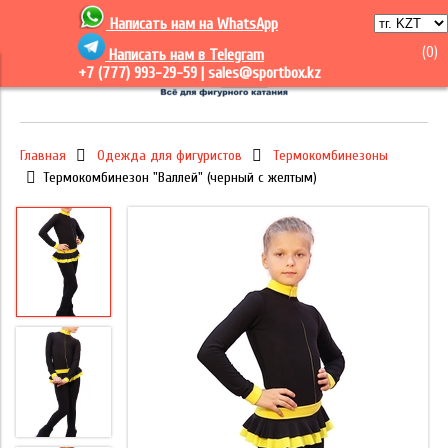
Написать нам на
WhatsApp
(
0
)
Написать нам в Telegram
+7 (777) 993-29-59 |
sales@sportbox.kz
Главная
Одежда для фигуристов
Термокомбинезоны
Термокомбинезон "Валлей" (черный с желтым)