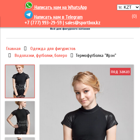
Написать нам на
WhatsApp
(
0
)
Написать нам в Telegram
+7 (777) 993-29-59 |
sales@sportbox.kz
Главная
Одежда для фигуристов
Водолазки, футболки, болеро
Термофутболка "Ирэн"
под заказ