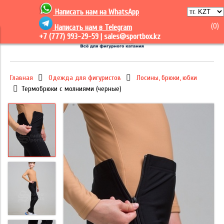
Написать нам на
WhatsApp
(
0
)
Написать нам в Telegram
+7 (777) 993-29-59 |
sales@sportbox.kz
Главная
Одежда для фигуристов
Лосины, брюки, юбки
Термобрюки с молниями (черные)