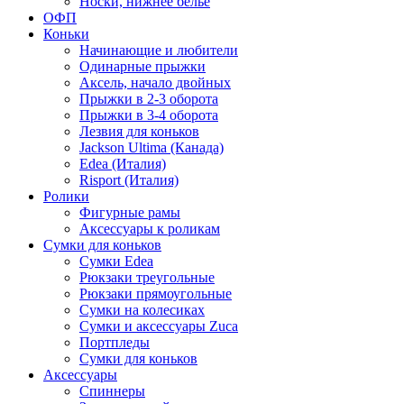
Носки, нижнее белье
ОФП
Коньки
Начинающие и любители
Одинарные прыжки
Аксель, начало двойных
Прыжки в 2-3 оборота
Прыжки в 3-4 оборота
Лезвия для коньков
Jackson Ultima (Канада)
Edea (Италия)
Risport (Италия)
Ролики
Фигурные рамы
Аксессуары к роликам
Сумки для коньков
Сумки Edea
Рюкзаки треугольные
Рюкзаки прямоугольные
Сумки на колесиках
Сумки и аксессуары Zuca
Портпледы
Сумки для коньков
Аксессуары
Спиннеры