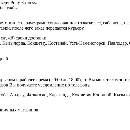
ьеру Pony Express.
й службы.
етствии с параметрами согласованного заказа: вес, габариты, на
вки, после чего заказ передается курьеру.
служб) сроки доставки:
да, Кызылорда, Кокшетау, Костанай, Усть-Каменогорск, Павлодар
дней
рьером в рабочее время (с 9:00 до 18:00), то Вы можете самостоя
азов Вы получаете уведомление по телефону.
обе, Атырау, Жезказган, Караганда, Кокшетау, Костанай, Кызыло
озничных магазинов: