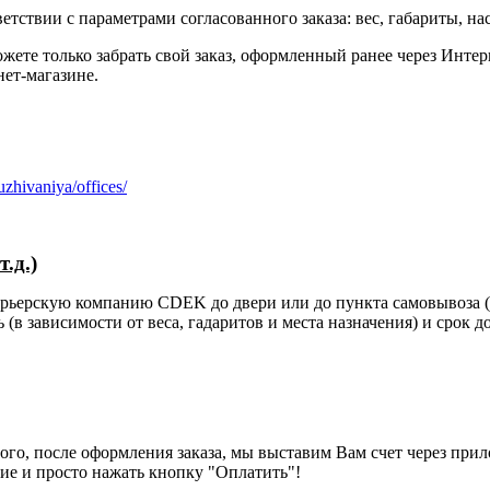
етствии с параметрами согласованного заказа: вес, габариты, на
ете только забрать свой заказ, оформленный ранее через Интер
ет-магазине.
zhivaniya/offices/
.д.)
курьерскую компанию CDEK до двери или до пункта самовывоза (
(в зависимости от веса, гадаритов и места назначения) и срок д
того, после оформления заказа, мы выставим Вам счет через при
ие и просто нажать кнопку "Оплатить"!