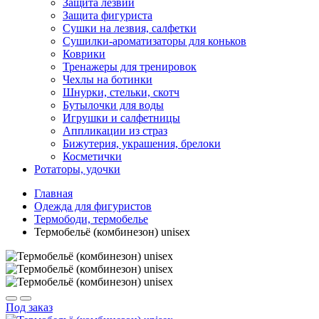
Защита лезвий
Защита фигуриста
Сушки на лезвия, салфетки
Сушилки-ароматизаторы для коньков
Коврики
Тренажеры для тренировок
Чехлы на ботинки
Шнурки, стельки, скотч
Бутылочки для воды
Игрушки и салфетницы
Аппликации из страз
Бижутерия, украшения, брелоки
Косметички
Ротаторы, удочки
Главная
Одежда для фигуристов
Термободи, термобелье
Термобельё (комбинезон) unisex
Под заказ