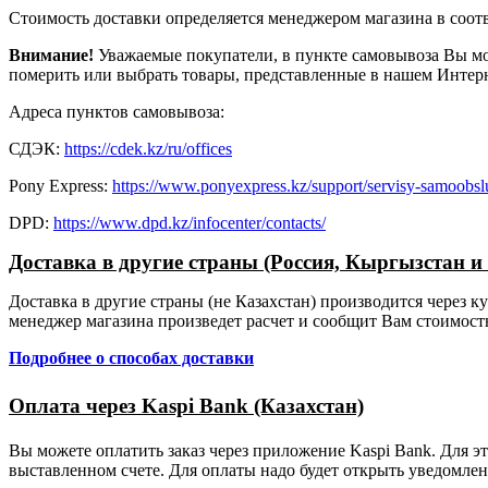
Стоимость доставки определяется менеджером магазина в соотв
Внимание!
Уважаемые покупатели, в пункте самовывоза Вы мож
померить или выбрать товары, представленные в нашем Интерн
Адреса пунктов самовывоза:
СДЭК:
https://cdek.kz/ru/offices
Pony Express:
https://www.ponyexpress.kz/support/servisy-samoobslu
DPD:
https://www.dpd.kz/infocenter/contacts/
Доставка в другие страны (Россия, Кыргызстан и т
Доставка в другие страны (не Казахстан) производится через 
менеджер магазина произведет расчет и сообщит Вам стоимость 
Подробнее о способах доставки
Оплата через Kaspi Bank (Казахстан)
Вы можете оплатить заказ через приложение Kaspi Bank. Для э
выставленном счете. Для оплаты надо будет открыть уведомлен