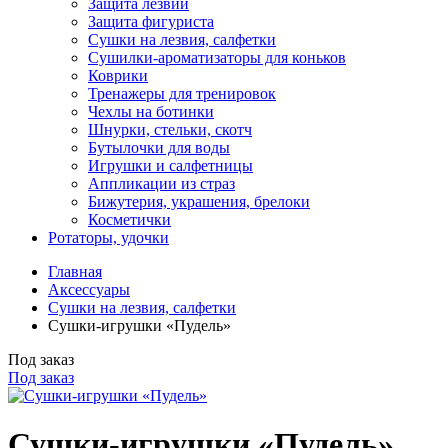
Защита лезвий
Защита фигуриста
Сушки на лезвия, салфетки
Сушилки-ароматизаторы для коньков
Коврики
Тренажеры для тренировок
Чехлы на ботинки
Шнурки, стельки, скотч
Бутылочки для воды
Игрушки и салфетницы
Аппликации из страз
Бижутерия, украшения, брелоки
Косметички
Ротаторы, удочки
Главная
Аксессуары
Сушки на лезвия, салфетки
Сушки-игрушки «Пудель»
Под заказ
Под заказ
Сушки-игрушки «Пудель»