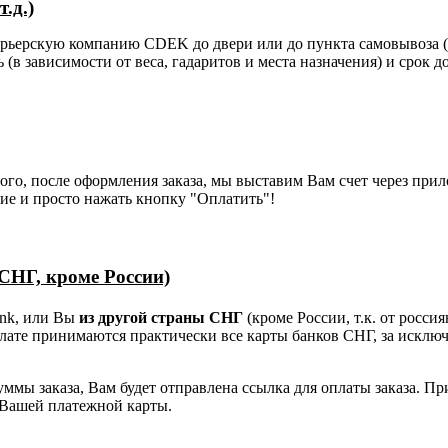
.д.)
курьерскую компанию CDEK до двери или до пункта самовывоза (
(в зависимости от веса, гадаритов и места назначения) и срок д
того, после оформления заказа, мы выставим Вам счет через при
ие и просто нажать кнопку "Оплатить"!
 СНГ, кроме России)
ank, или Вы
из другой страны СНГ
(кроме России, т.к. от росси
плате принимаются практически все карты банков СНГ, за исклю
ммы заказа, Вам будет отправлена ссылка для оплаты заказа. Пр
 Вашей платежной карты.