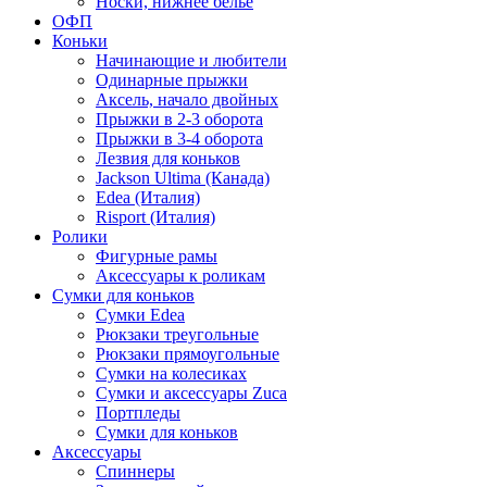
Носки, нижнее белье
ОФП
Коньки
Начинающие и любители
Одинарные прыжки
Аксель, начало двойных
Прыжки в 2-3 оборота
Прыжки в 3-4 оборота
Лезвия для коньков
Jackson Ultima (Канада)
Edea (Италия)
Risport (Италия)
Ролики
Фигурные рамы
Аксессуары к роликам
Сумки для коньков
Сумки Edea
Рюкзаки треугольные
Рюкзаки прямоугольные
Сумки на колесиках
Сумки и аксессуары Zuca
Портпледы
Сумки для коньков
Аксессуары
Спиннеры