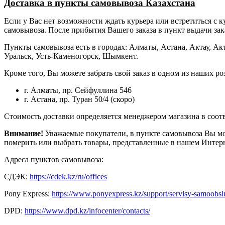
Доставка в пункты самовывоза Казахстана
Если у Вас нет возможности ждать курьера или встретиться с ку
самовывоза. После прибытия Вашего заказа в пункт выдачи зак
Пункты самовывоза есть в городах: Алматы, Астана, Актау, Акт
Уральск, Усть-Каменогорск, Шымкент.
Кроме того, Вы можете забрать свой заказ в одном из наших р
г. Алматы, пр. Сейфуллина 546
г. Астана, пр. Туран 50/4 (скоро)
Стоимость доставки определяется менеджером магазина в соотв
Внимание!
Уважаемые покупатели, в пункте самовывоза Вы мож
померить или выбрать товары, представленные в нашем Интерн
Адреса пунктов самовывоза:
СДЭК:
https://cdek.kz/ru/offices
Pony Express:
https://www.ponyexpress.kz/support/servisy-samoobslu
DPD:
https://www.dpd.kz/infocenter/contacts/