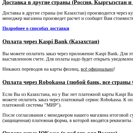
Доставка в другие страны (Россия, Кыргызстан и т
Доставка в другие страны (не Казахстан) производится через 
менеджер магазина произведет расчет и сообщит Вам стоимость 
Подробнее о способах доставки
Оплата через Kaspi Bank (Казахстан)
Вы можете оплатить заказ через приложение Kaspi Bank. Для э
выставленном счете. Для оплаты надо будет открыть уведомлен
Никаких переводов на карты физлиц,
всё официально
!
Оплата через Robokassa (любой банк, все страны
Если Вы из Казахстана, но у Вас нет платежной карты Kaspi B
можете оплатить заказ через платежный сервис Robokassa. К о
платежной системы "МИР").
После согласования с менеджером нашего магазина итоговой су
(защищенная) платежная форма, в которой вводятся реквизиты