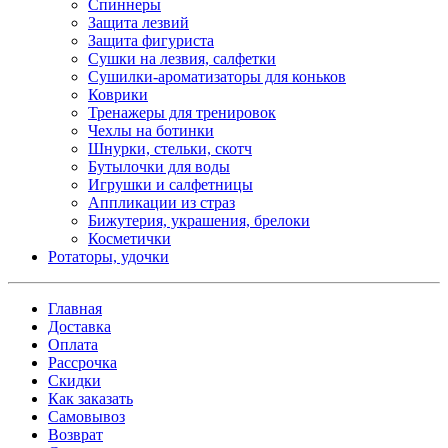
Спиннеры
Защита лезвий
Защита фигуриста
Сушки на лезвия, салфетки
Сушилки-ароматизаторы для коньков
Коврики
Тренажеры для тренировок
Чехлы на ботинки
Шнурки, стельки, скотч
Бутылочки для воды
Игрушки и салфетницы
Аппликации из страз
Бижутерия, украшения, брелоки
Косметички
Ротаторы, удочки
Главная
Доставка
Оплата
Рассрочка
Скидки
Как заказать
Самовывоз
Возврат