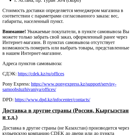
г. Астана, пр. Туран 50/4 (скоро)
Стоимость доставки определяется менеджером магазина в
соответствии с параметрами согласованного заказа: вес,
габариты, населенный пункт.
Внимание!
Уважаемые покупатели, в пункте самовывоза Вы
можете только забрать свой заказ, оформленный ранее через
Интернет-магазин. В пунктах самовывоза отсутствует
возможность померить или выбрать товары, представленные
в нашем Интернет-магазине.
Адреса пунктов самовывоза:
СДЭК:
https://cdek.kz/ru/offices
Pony Express:
https://www.ponyexpress.kz/support/servisy-
samoobsluzhivaniya/offices/
DPD:
https://www.dpd.kz/infocenter/contacts/
Доставка в другие страны (Россия, Кыргызстан
и т.д.)
Доставка в другие страны (не Казахстан) производится через
курьерскую компанию CDEK до двери или до пункта