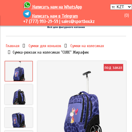
Написать нам на
WhatsApp
(
0
)
Написать нам в Telegram
+7 (777) 993-29-59 |
sales@sportbox.kz
Главная
Сумки для коньков
Сумки на колесиках
Сумка-рюкзак на колесиках "CUBE" Жирафик
под заказ