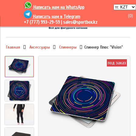
Написать нам на
WhatsApp
(
0
)
Написать нам в Telegram
+7 (777) 993-29-59 |
sales@sportbox.kz
Главная
Аксессуары
Спиннеры
Спиннер Плюс "Vision"
под заказ