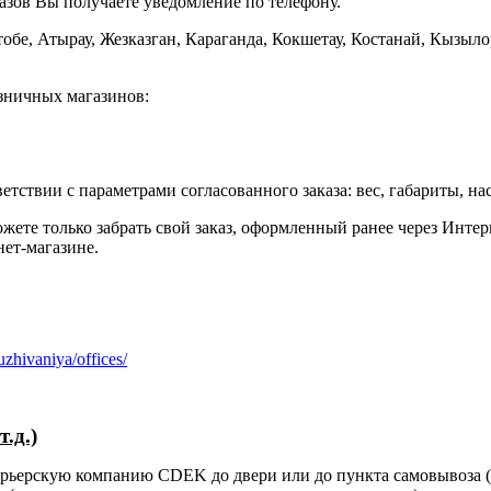
азов Вы получаете уведомление по телефону.
обе, Атырау, Жезказган, Караганда, Кокшетау, Костанай, Кызыло
озничных магазинов:
етствии с параметрами согласованного заказа: вес, габариты, на
ете только забрать свой заказ, оформленный ранее через Интер
ет-магазине.
zhivaniya/offices/
.д.)
курьерскую компанию CDEK до двери или до пункта самовывоза (