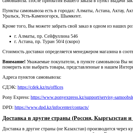
самовывоза. После прибытия Вашего заказа в пункт выдачи зак
Пункты самовывоза есть в городах: Алматы, Астана, Актау, Акт
Уральск, Усть-Каменогорск, Шымкент.
Кроме того, Вы можете забрать свой заказ в одном из наших р
г. Алматы, пр. Сейфуллина 546
г. Астана, пр. Туран 50/4 (скоро)
Стоимость доставки определяется менеджером магазина в соотв
Внимание!
Уважаемые покупатели, в пункте самовывоза Вы мож
померить или выбрать товары, представленные в нашем Интерн
Адреса пунктов самовывоза:
СДЭК:
https://cdek.kz/ru/offices
Pony Express:
https://www.ponyexpress.kz/support/servisy-samoobslu
DPD:
https://www.dpd.kz/infocenter/contacts/
Доставка в другие страны (Россия, Кыргызстан и т
Доставка в другие страны (не Казахстан) производится через 