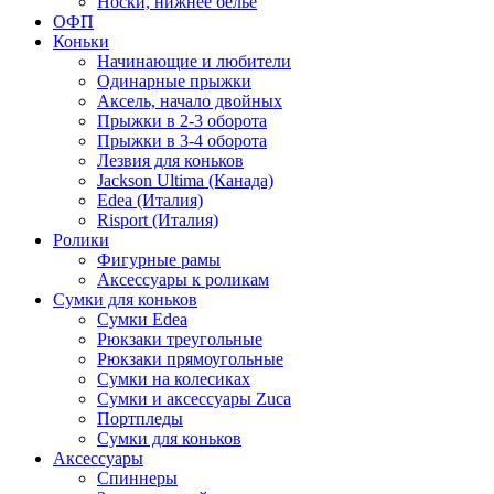
Носки, нижнее белье
ОФП
Коньки
Начинающие и любители
Одинарные прыжки
Аксель, начало двойных
Прыжки в 2-3 оборота
Прыжки в 3-4 оборота
Лезвия для коньков
Jackson Ultima (Канада)
Edea (Италия)
Risport (Италия)
Ролики
Фигурные рамы
Аксессуары к роликам
Сумки для коньков
Сумки Edea
Рюкзаки треугольные
Рюкзаки прямоугольные
Сумки на колесиках
Сумки и аксессуары Zuca
Портпледы
Сумки для коньков
Аксессуары
Спиннеры