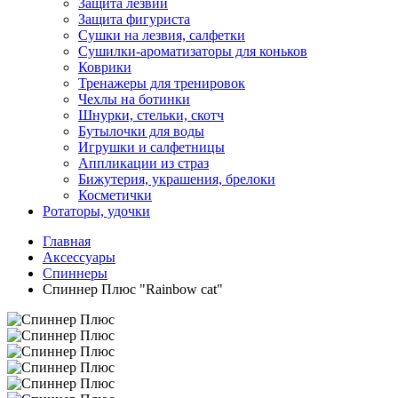
Защита лезвий
Защита фигуриста
Сушки на лезвия, салфетки
Сушилки-ароматизаторы для коньков
Коврики
Тренажеры для тренировок
Чехлы на ботинки
Шнурки, стельки, скотч
Бутылочки для воды
Игрушки и салфетницы
Аппликации из страз
Бижутерия, украшения, брелоки
Косметички
Ротаторы, удочки
Главная
Аксессуары
Спиннеры
Спиннер Плюс "Rainbow cat"