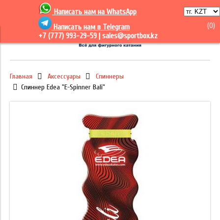
Написать нам на
WhatsApp
(
0
)
Написать нам в Telegram
+7 (777) 993-29-59 |
sales@sportbox.kz
Главная
Аксессуары
Спиннеры
Спиннер Edea "E-Spinner Bali"