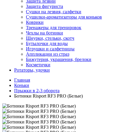
Защита лезвий
Защита фигуриста
Сушки на лезвия, салфетки
Сушилки-ароматизаторы для коньков
Коврики
Тренажеры для тренировок
Чехлы на ботинки
Шнурки, стельки, скотч
Бутылочки для воды
Игрушки и салфетницы
Аппликации из страз
Бижутерия, украшения, брелоки
Косметички
Ротаторы, удочки
Главная
Коньки
Прыжки в 2-3 оборота
Ботинки Risport RF3 PRO (Белые)