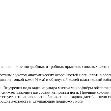
ия и выполнения двойных и тройных прыжков, сложных элемент
аботаны с учетом анатомических особенностей ноги, плотно обл
шва из тонкой кожи (4 мм) и обтянутый кожей пластиковый кабл
и. Внутрення подкладка из ультра мягкой микрофибры обеспечи
снижает давление шнуровки на подъем ноги. Прочные крючки ш
ятствует натиранию голени. Заниженный задник дает большую 
вающие жесткость и улучшающие поддержку ноги.