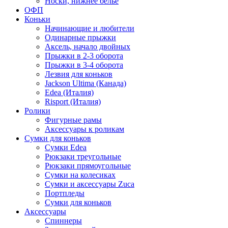
Носки, нижнее белье
ОФП
Коньки
Начинающие и любители
Одинарные прыжки
Аксель, начало двойных
Прыжки в 2-3 оборота
Прыжки в 3-4 оборота
Лезвия для коньков
Jackson Ultima (Канада)
Edea (Италия)
Risport (Италия)
Ролики
Фигурные рамы
Аксессуары к роликам
Сумки для коньков
Сумки Edea
Рюкзаки треугольные
Рюкзаки прямоугольные
Сумки на колесиках
Сумки и аксессуары Zuca
Портпледы
Сумки для коньков
Аксессуары
Спиннеры