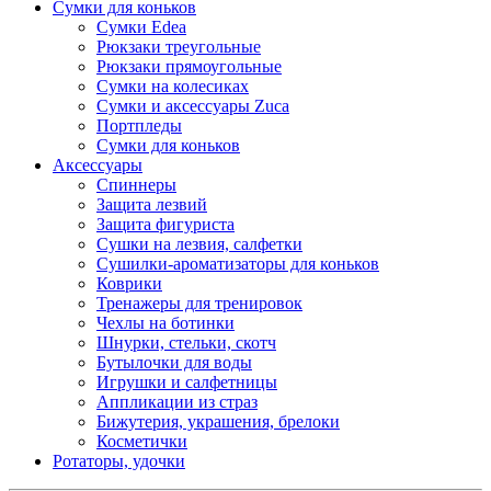
Сумки для коньков
Сумки Edea
Рюкзаки треугольные
Рюкзаки прямоугольные
Сумки на колесиках
Сумки и аксессуары Zuca
Портпледы
Сумки для коньков
Аксессуары
Спиннеры
Защита лезвий
Защита фигуриста
Сушки на лезвия, салфетки
Сушилки-ароматизаторы для коньков
Коврики
Тренажеры для тренировок
Чехлы на ботинки
Шнурки, стельки, скотч
Бутылочки для воды
Игрушки и салфетницы
Аппликации из страз
Бижутерия, украшения, брелоки
Косметички
Ротаторы, удочки