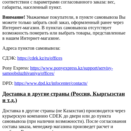
соответствии с параметрами согласованного заказа: вес,
габариты, населенный пункт.
Внимание!
Уважаемые покупатели, в пункте самовывоза Вы
можете только забрать свой заказ, оформленный ранее через
Интернет-магазин. В пунктах самовывоза отсутствует
возможность померить или выбрать товары, представленные
в нашем Интернет-магазине.
Адреса пунктов самовывоза:
СДЭК:
https://cdek.kz/ru/offices
Pony Express:
https://www.ponyexpress.kz/support/servisy-
samoobsluzhivaniya/offices/
DPD:
https://www.dpd.kz/infocenter/contacts/
Доставка в другие страны (Россия, Кыргызстан
и т.д.)
Доставка в другие страны (не Казахстан) производится через
курьерскую компанию CDEK до двери или до пункта
самовывоза (при наличии возможности). После согласования
состава заказа, менеджер магазина произведет расчет и