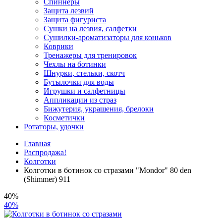
Спиннеры
Защита лезвий
Защита фигуриста
Сушки на лезвия, салфетки
Сушилки-ароматизаторы для коньков
Коврики
Тренажеры для тренировок
Чехлы на ботинки
Шнурки, стельки, скотч
Бутылочки для воды
Игрушки и салфетницы
Аппликации из страз
Бижутерия, украшения, брелоки
Косметички
Ротаторы, удочки
Главная
Распродажа!
Колготки
Колготки в ботинок со стразами "Mondor" 80 den
(Shimmer) 911
40%
40%