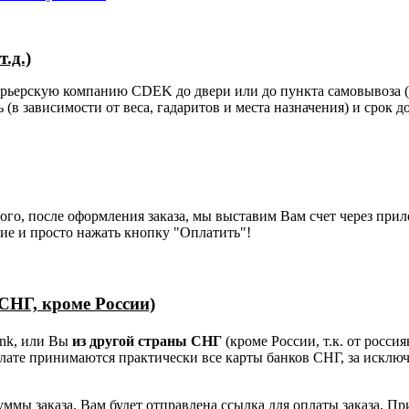
.д.)
курьерскую компанию CDEK до двери или до пункта самовывоза (
(в зависимости от веса, гадаритов и места назначения) и срок д
того, после оформления заказа, мы выставим Вам счет через при
ие и просто нажать кнопку "Оплатить"!
 СНГ, кроме России)
ank, или Вы
из другой страны СНГ
(кроме России, т.к. от росси
плате принимаются практически все карты банков СНГ, за исклю
ммы заказа, Вам будет отправлена ссылка для оплаты заказа. Пр