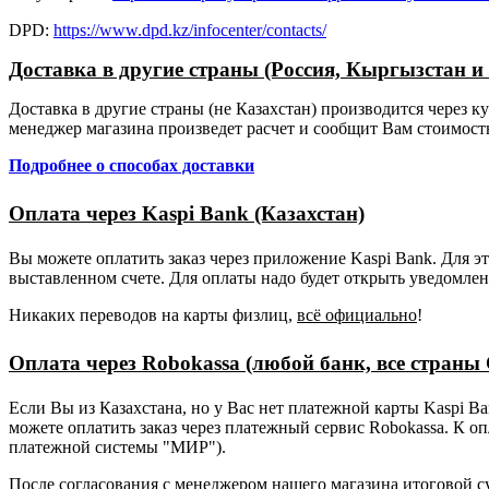
DPD:
https://www.dpd.kz/infocenter/contacts/
Доставка в другие страны (Россия, Кыргызстан и т
Доставка в другие страны (не Казахстан) производится через 
менеджер магазина произведет расчет и сообщит Вам стоимость 
Подробнее о способах доставки
Оплата через Kaspi Bank (Казахстан)
Вы можете оплатить заказ через приложение Kaspi Bank. Для э
выставленном счете. Для оплаты надо будет открыть уведомлен
Никаких переводов на карты физлиц,
всё официально
!
Оплата через Robokassa (любой банк, все страны
Если Вы из Казахстана, но у Вас нет платежной карты Kaspi B
можете оплатить заказ через платежный сервис Robokassa. К о
платежной системы "МИР").
После согласования с менеджером нашего магазина итоговой су