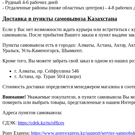
- Рудный 4-6 рабочих дней
- Отдаленные районы (ниже областных центров) - 4-8 рабочих 
Доставка в пункты самовывоза Казахстана
Если у Вас нет возможности ждать курьера или встретиться с ку
самовывоза. После прибытия Вашего заказа в пункт выдачи зак
Пункты самовывоза есть в городах: Алматы, Астана, Актау, Акт
Уральск, Усть-Каменогорск, Шымкент.
Кроме того, Вы можете забрать свой заказ в одном из наших р
г. Алматы, пр. Сейфуллина 546
г. Астана, пр. Туран 50/4 (скоро)
Стоимость доставки определяется менеджером магазина в соотв
Внимание!
Уважаемые покупатели, в пункте самовывоза Вы мож
померить или выбрать товары, представленные в нашем Интерн
Адреса пунктов самовывоза:
СДЭК:
https://cdek.kz/ru/offices
Pony Express:
https://www.ponyexpress.kz/support/servisy-samoobslu