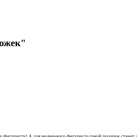
рожек"
фигуристу! А для маленького фигуриста такой подарок станет д