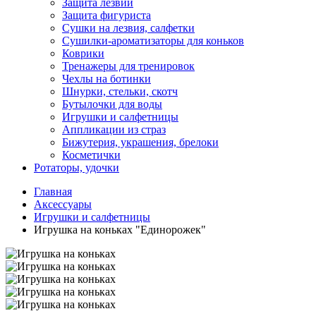
Защита лезвий
Защита фигуриста
Сушки на лезвия, салфетки
Сушилки-ароматизаторы для коньков
Коврики
Тренажеры для тренировок
Чехлы на ботинки
Шнурки, стельки, скотч
Бутылочки для воды
Игрушки и салфетницы
Аппликации из страз
Бижутерия, украшения, брелоки
Косметички
Ротаторы, удочки
Главная
Аксессуары
Игрушки и салфетницы
Игрушка на коньках "Единорожек"