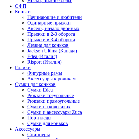
Носки, нижнее белье
ОФП
Коньки
Начинающие и любители
Одинарные прыжки
Аксель, начало двойных
Прыжки в 2-3 оборота
Прыжки в 3-4 оборота
Лезвия для коньков
Jackson Ultima (Канада)
Edea (Италия)
Risport (Италия)
Ролики
Фигурные рамы
Аксессуары к роликам
Сумки для коньков
Сумки Edea
Рюкзаки треугольные
Рюкзаки прямоугольные
Сумки на колесиках
Сумки и аксессуары Zuca
Портпледы
Сумки для коньков
Аксессуары
Спиннеры