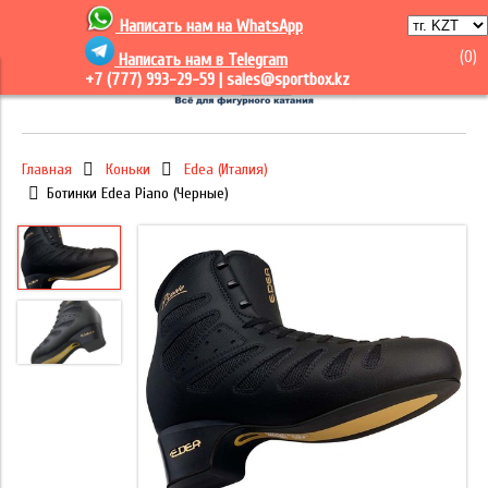
Написать нам на
WhatsApp
(
0
)
Написать нам в Telegram
+7 (777) 993-29-59 |
sales@sportbox.kz
Главная
Коньки
Edea (Италия)
Ботинки Edea Piano (Черные)