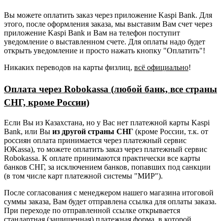
Вы можете оплатить заказ через приложение Kaspi Bank. Для
этого, после оформления заказа, мы выставим Вам счет через
приложение Kaspi Bank и Вам на телефон поступит
уведомление о выставленном счете. Для оплаты надо будет
открыть уведомление и просто нажать кнопку "Оплатить"!
Никаких переводов на карты физлиц,
всё официально
!
Оплата через Robokassa (любой банк, все страны
СНГ, кроме России)
Если Вы из Казахстана, но у Вас нет платежной карты Kaspi
Bank, или Вы
из другой страны СНГ
(кроме России, т.к. от
россиян оплата принимается через платежный сервис
ЮKassa), то можете оплатить заказ через платежный сервис
Robokassa. К оплате принимаются практически все карты
банков СНГ, за исключением банков, попавших под санкции
(в том числе карт платежной системы "МИР").
После согласования с менеджером нашего магазина итоговой
суммы заказа, Вам будет отправлена ссылка для оплаты заказа.
При переходе по отправленной ссылке открывается
стандартная (защищенная) платежная форма, в которой