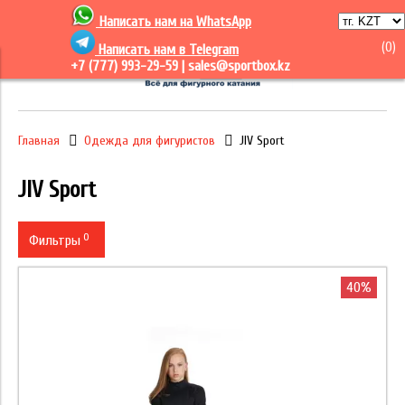
Написать нам на
WhatsApp
(
0
)
Написать нам в Telegram
+7 (777) 993-29-59 |
sales@sportbox.kz
Главная
Одежда для фигуристов
JIV Sport
JIV Sport
0
Фильтры
Рост (Одежда)
40%
Производитель
Цена