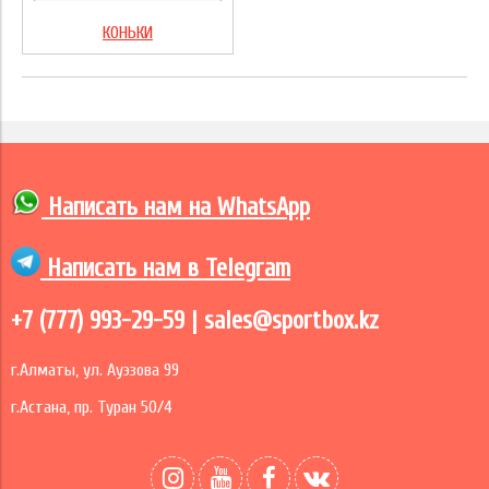
КОНЬКИ
Написать нам на
WhatsApp
Написать нам в Telegram
+7 (777) 993-29-59 |
sales@sportbox.kz
г.Алматы, ул. Ауэзова 99
г.Астана, пр. Туран 50/4